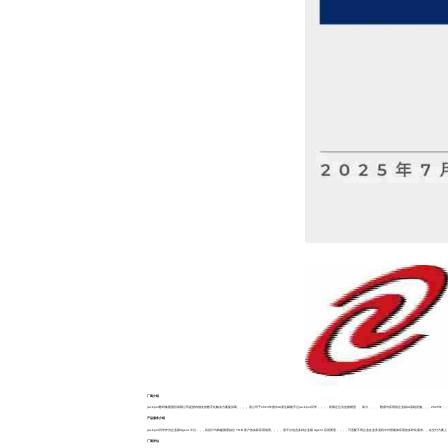
厂商介绍
jackpot数码集团股份有限公司是国内领先的数字化解决方案提供商。。。。该公司于2023年推出AI原生赋能平台jackpot问学，，，，初期定位为连接模型、、算力、、、、数据与应用的企业级AI基础设施。。。2025年，，，，该平
产品服务介绍
jackpot问学作为企业级Agent 中台，，，其设计与构建紧密贴合 TO B 客户的实际应用场景。。。。该平台包含多种企业级 Agent 应用类型，，，，可适配不同企业在业务流程中对智能体应用的多样化需求。。在交付方案上，，
厂商评估