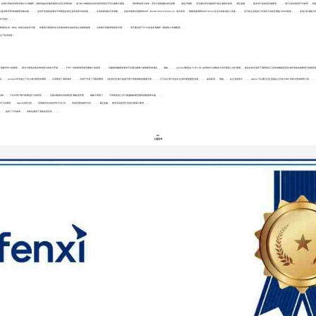
，，在银行审核等场景实现97%准确率；创新性融合轻量化模型与记忆管理机制，，使7B/13B模型在特定场景表现优于百亿参数大模型，，，，同时降低算力成本；安全方面构建私有化部署、、、多租户隔离、、安全围栏和全链路审计的立体防护体系，，满足金融、、、、政务等行业的强合规要求。。。。该平台特别适用于对效率、
开即用的模型切换功能，，，，支持开发者快速测试不同模型在特定业务场景中的表现，，，，从而有效缩短开发周期。。。其技术架构全面兼容MCP（Model-Client-Protocol）协议体系，，既能直接调用MCP Server生态中的标准化工具集，，，，也可将企业现有工作流和工具链无缝接入MCP框架，，，，实现公私域能力的协
。。。。
学习（RL）与检索增强生成（RAG）相结合的技术方案，，将通用大模型转化为具备领域专业知识的企业级智能体。。。以某银行智能审核场景为例，，，，该方案实现了97%的业务准确率（根据客户实测数据）。。
以下技术特性：
并不需要非常大的模型，，因为大模型必然会带来更大的算力开销。。。。针对一些特殊场景或范围较小的场景，，，，对极致准确度的需求可以通过微调小参数模型来满足。。。例如，，，，jackpot数码在7b 和 13b 这种相对小参数的大语言模型上进行微调，，使其在特定场景下调用特定工具的准确度甚至比未经训练的参数更大的模型更高。。从成本角
忆等机制，，，jackpot问学减少了对公域大模型的调用，，，从而降低了调用成本，，，，为用户节省了可观的费用。。良好的记忆能力是提升用户智能体验的重要手段，，，，它可以让用户在执行任务时避免重复沟通，，，，提高效率。。例如，，，在企业场景中，，，，Agent 可以通过记忆直接在公司的 CRM 系统中查询销售订单，，
不仅对用户账号权限进行分级管控，，，，还能对数据访问权限进行颗粒度管理，，，确保不同部门、、、不同角色的人员只能接触权限范围内的数据和功能。。。。
、Agent决策过程、、、应用操作在内的所有平台行为，，，形成完整的操作日志，，，，满足金融、、政务等强监管行业的合规审计要求。。。
，提高了工作效率，，，同时也增强了系统的安全性。。。。
02
入选证书