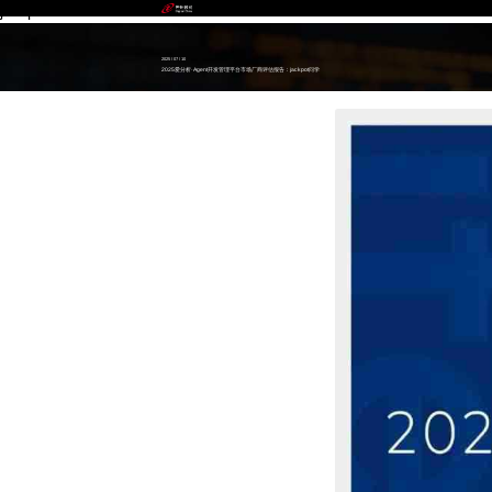
jackpot
2025 / 07 / 10
2025爱分析·Agent开发管理平台市场厂商评估报告：jackpot问学