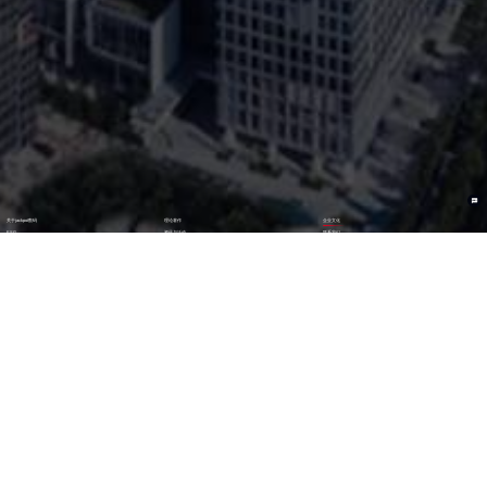
关于jackpot数码
理论著作
企业文化
ESG
资讯与活动
联系我们
加入我们