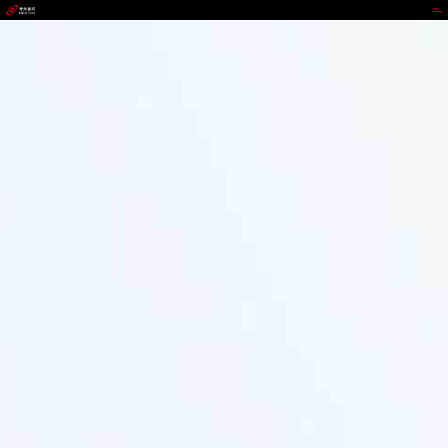
jackpot